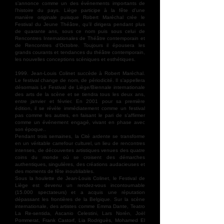
s’annonce comme un des événements importants de
l’histoire du pays. Liège participe à la fête d’une
manière originale puisque Robert Maréchal crée le
Festival du Jeune Théâtre, qu’il dirigera pendant plus
de quarante ans, sous ce nom puis sous celui de
Rencontres Internationales de Théâtre contemporain et
de Rencontres d’Octobre. Toujours il épousera les
grands courants et tendances du théâtre contemporain,
les nouvelles conceptions scéniques et esthétiques.
1999. Jean-Louis Colinet succède à Robert Maréchal.
Le festival change de nom, de périodicité. Il s’appellera
désormais Le Festival de Liège/Biennale internationale
des arts de la scène et se tiendra tous les deux ans,
entre janvier et février. En 2001 pour sa première
édition, il se révèle immédiatement comme un festival
pas comme les autres, en faisant le pari de s’affirmer
comme un événement engagé, vivant en phase avec
son époque..
Pendant trois semaines, la Cité ardente se transforme
en un véritable carrefour culturel, un lieu de rencontres
intenses, de découvertes artistiques venues des quatre
coins du monde où se croisent des démarches
authentiques, singulières, des créations audacieuses et
des moments de fête inoubliables.
Sous la houlette de Jean-Louis Colinet, le Festival de
Liège est devenu un rendez-vous incontournable
(15.000 spectateurs) et a acquis une réputation
dépassant les frontières de la Belgique. Sur la scène
internationale, des artistes comme Emma Dante, Teatro
La Re-sentida, Ascanio Celestini, Lars Norén, Joël
Pommerat, Frank Castorf, Lia Rodriguès, Mohamed El