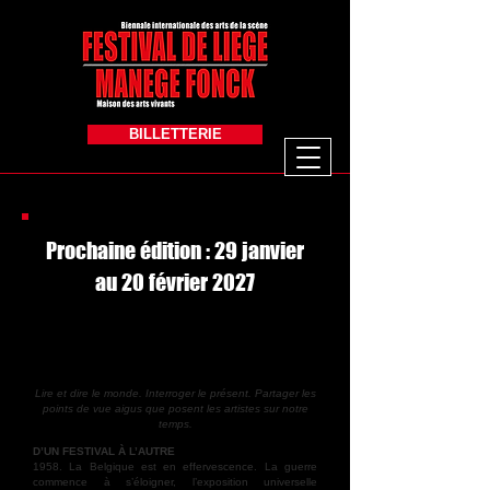
BILLETTERIE
Prochaine édition : 29 janvier
au 20 février 2027
UN FESTIVAL INTERROGE LE
PRESENT
Lire et dire le monde. Interroger le présent. Partager les
points de vue
aigus que posent les artistes sur notre
temps.
D’UN FESTIVAL À L’AUTRE
1958. La Belgique est en effervescence. La guerre
commence à s’éloigner, l’exposition universelle