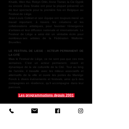
Khatib, Wen Hui, Robyn Orlin, Anne Tismer, la Cie Dyptik
ou encore Zora Snake ont pour la plupart présenté un
de leur spectacle pour la première fois en Belgique au
Festival de Liège.
Jean-Louis Colinet et son équipe ont toujours mené un
travail important, à travers les créations et les
collaborations artistiques, pour favoriser l’émergence
d’artistes et leur diffusion nationale et internationale. Le
Festival de Liège a ainsi été un véritable écrin pour
nombreux·ses artistes de la Fédération Wallonie-
Bruxelles.
LE FESTIVAL DE LIEGE : ACTEUR PERMANENT DE
LA CITÉ
Mais le Festival de Liège, ce ne sont pas que ces trois
semaines. C’est un acteur permanent, vivant et
dynamique de la vie culturelle de la Cité. Tout au long
de l’année, il travaille avec les milieux associatifs et
alternatifs de la ville et ouvre les portes du Manège
Fonck à divers événements et festivals, ainsi qu’à des
compagnies en résidence, qu’il accompagne dans leur
parcours.
Les programmations depuis 2001